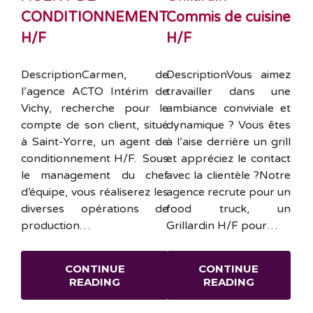
des
CONDITIONNEMENT
Commis de cuisine
publications
H/F
H/F
DescriptionCarmen, de
DescriptionVous aimez
l’agence ACTO Intérim de
travailler dans une
Vichy, recherche pour le
ambiance conviviale et
compte de son client, situé
dynamique ? Vous êtes
à Saint-Yorre, un agent de
à l’aise derrière un grill
conditionnement H/F. Sous
et appréciez le contact
le management du chef
avec la clientèle ?Notre
d’équipe, vous réaliserez les
agence recrute pour un
diverses opérations de
food truck, un
production…
Grillardin H/F pour…
CONTINUE
CONTINUE
READING
READING