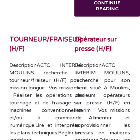
CONTINUE
READING
TOURNEUR/FRAISEUR
Opérateur sur
(H/F)
presse (H/F)
DescriptionACTO INTERIM
DescriptionACTO
MOULINS, recherche un
INTERIM MOULINS,
tourneur/fraiseur (H/F) pour
recherche pour son
mission longue. Vos missions :
client situé à Moulins,
Réaliser les opérations de
plusieurs opérateurs
tournage et de fraisage sur
sur presse (H/F) en
machines conventionnelles
intérim. Vos missions
et/ou à commande
: Alimenter et
numérique.Lire et interpréter
approvisionner les
les plans techniques.Régler les
presses en matières