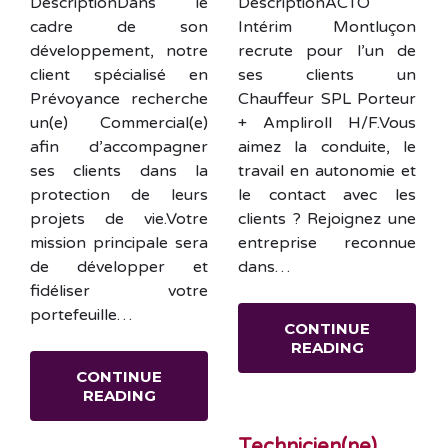
DescriptionDans le
DescriptionACTO
cadre de son
Intérim Montluçon
développement, notre
recrute pour l’un de
client spécialisé en
ses clients un
Prévoyance recherche
Chauffeur SPL Porteur
un(e) Commercial(e)
+ Ampliroll H/F.Vous
afin d’accompagner
aimez la conduite, le
ses clients dans la
travail en autonomie et
protection de leurs
le contact avec les
projets de vie.Votre
clients ? Rejoignez une
mission principale sera
entreprise reconnue
de développer et
dans…
fidéliser votre
portefeuille…
CONTINUE
READING
CONTINUE
READING
Technicien(ne)