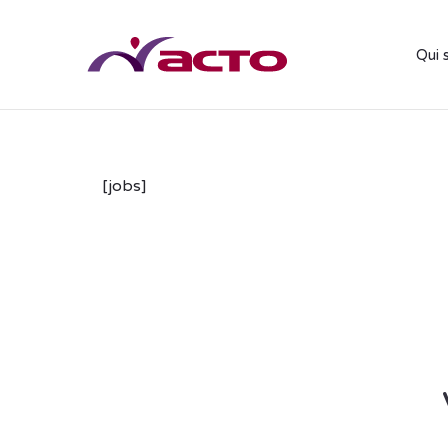
Qui 
[jobs]