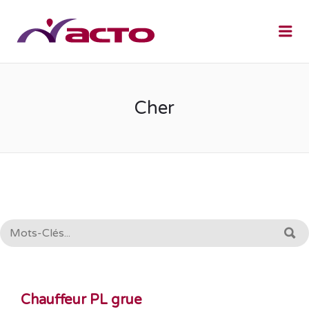
Me
Cher
RECHERCHE:
R
Chauffeur PL grue