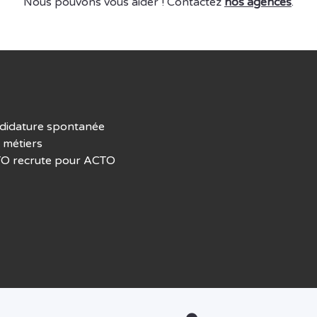
Nous pouvons vous aider ! Contactez
nos agences
.
didature spontanée
 métiers
O recrute pour ACTO