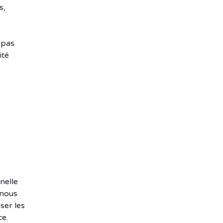
s,
epas
ité
nelle
 nous
ser les
ce.