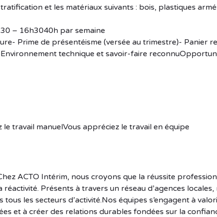
tratification et les matériaux suivants : bois, plastiques armé
8h-30 – 16h3040h par semaine
ure- Prime de présentéisme (versée au trimestre)- Panier r
eEnvironnement technique et savoir-faire reconnuOpportun
z le travail manuelVous appréciez le travail en équipe
hez ACTO Intérim, nous croyons que la réussite profession
la réactivité. Présents à travers un réseau d’agences locales,
ous les secteurs d’activité.Nos équipes s’engagent à valori
s et à créer des relations durables fondées sur la confian