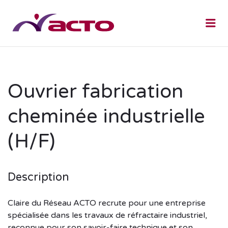
Me
Ouvrier fabrication
cheminée industrielle
(H/F)
Description
Claire du Réseau ACTO recrute pour une entreprise
spécialisée dans les travaux de réfractaire industriel,
reconnue pour son savoir-faire technique et son