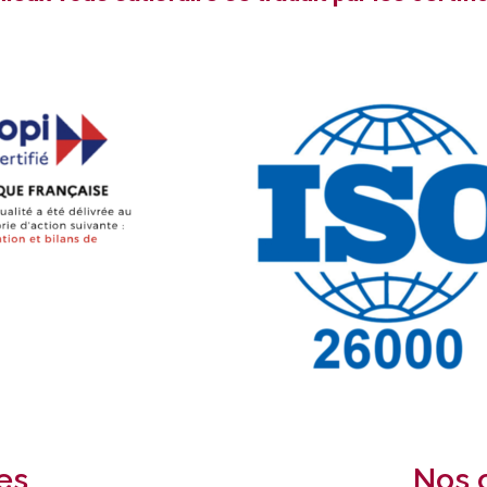
es
Nos o