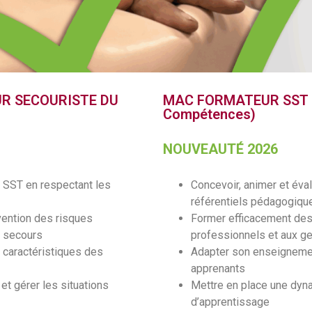
R SECOURISTE DU
MAC FORMATEUR SST (Ma
Compétences)
NOUVEAUTÉ 2026
n SST en respectant les
Concevoir, animer et éva
référentiels pédagogiqu
vention des risques
Former efficacement des 
s secours
professionnels et aux g
caractéristiques des
Adapter son enseignemen
apprenants
t gérer les situations
Mettre en place une dyna
d’apprentissage