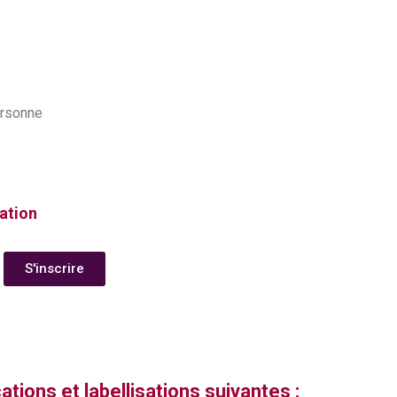
ersonne
ation
S'inscrire
tions et labellisations suivantes :